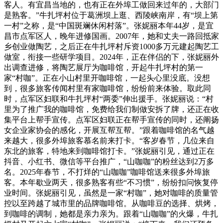
客人。有宜昌当地的，也有正在外埠工做回来过年的，大部门
是熟客。”牛扎坪村位于葛洲坝上逛、西陵峡南岸，有“坝上第
一村”之称，是“中国斑斓休闲村落”。张妮丽本年44岁，是宜
昌市点军区人，晚年进修国画。2007年，她和丈夫一路回抵家
乡创业做陶艺，之后正在牛扎坪村斥资1000多万元建起陶艺工
做室，衔接一些研学项目。2024年，正在伴侣的下，张妮丽外
出调查进修，将陶艺展厅为咖啡馆，开起牛扎坪村的第一
家“村咖”。正在小山村里开咖啡馆，一起头心里没底。没想
到，很多旅客传闻村里有家咖啡馆，纷纷前来体验。取此同
时，点军区妇联和牛扎坪村“两委”伸出援手。张妮丽说：“村
里为了推广我的咖啡馆，免费给我们制做安拆了牌，还正在收
集平台上帮手宣传。点军区妇联正在帮手宣传的同时，还阐扬
女企业家协会的感化，开展互帮互帮。”跟着咖啡馆的名气越
来越大，很多外埠旅客慕名前来打卡。“客岁春节，几位来自
东北的旅客，特地来到咖啡馆打卡。”张妮丽引见，通过正在
抖音、小红书、微信等平台推广，“山咖咖”的粉丝达到2万多
名。2025年春节，不打烊的“山咖咖”咖啡馆送来很多外埠旅
客。本年歇业两天，很多熟客有些“不习惯”，纷纷扣问恢复停
业时间。张妮丽引见，虽然是一家“村咖”，她对咖啡的质量管
控以至跨越了城市里的品牌咖啡馆。从咖啡豆的选择、烘烤，
到咖啡的调制，她都是亲力亲为。跟着“山咖咖”的火爆，牛扎