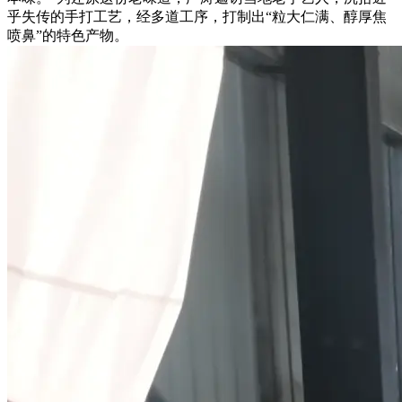
乎失传的手打工艺，经多道工序，打制出“粒大仁满、醇厚焦
喷鼻”的特色产物。