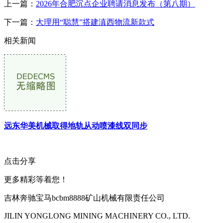
上一篇：
2026年合肥沉点企业聘请消息发布（第八期）
下一篇：
大理用“聪慧”搭建滇西物流新款式
相关新闻
远东华美机械取得地轨从动喷漆线双同步
点击分享
更多精彩等着您！
吉林奔驰宝马bcbm8888矿山机械有限责任公司
JILIN YONGLONG MINING MACHINERY CO., LTD.