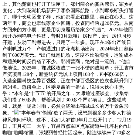
上，其他楚商也打开了话匣子。鄂州商会的龚兵感伤，家乡的
变化，大到花湖机场新开了哪条国际航路，小到哪条断头打通
了、哪个长幼区变了样，他们都看正在眼里，喜正在心头。这
两年里，商会也牵线家企业回籍，投资同样跨越20亿元。从南
方回来的方小朋，更是用切身履历给家乡“代言”。2022年他回
籍开办翊鸣电子科技，昔时3月就租厂房投产，新厂房也同步
开建，从动工到搬进去，只用了一年多。现正在4条出产线日
产喇叭过万个，产物通过口的花湖机场出海，2024年出口额做
到了600万美元。“出门就是机场，速度不比沿海慢，运输成本
和通关时间反倒省了不少。鄂州营商，绝对是一流的。”他自
傲地说。2025年，鄂城区收成了一张不错的成就单：开工省市
严沉项目128个，新签约亿元以上项目108个，P冲破660亿，
入选全国科技立异百强区，正在中部百强区的位次也跃升到了
第34名。恳谈会上，区委夏鑫的一番话，说得大伙心里热
乎：“本年是‘十五五’的开局之年，大师通过座谈会、收集给
我们提了60多条，帮着谋划了300多个严沉项目。这些聪慧
和，就是一场及时雨，必然会浇灌出鄂城成长的万千景象形
象。”
“本年春节‘偷懒’歇了两天，没想到很多多少客人打德
律风来问环境。这不，我们大岁首年月二就开门了。”2月19
日，正月初三一大早，宜昌市点军区点军街道牛扎坪村的“山
咖咖”咖啡馆里，张妮丽曾经忙活起来。陆连续续来了70多名