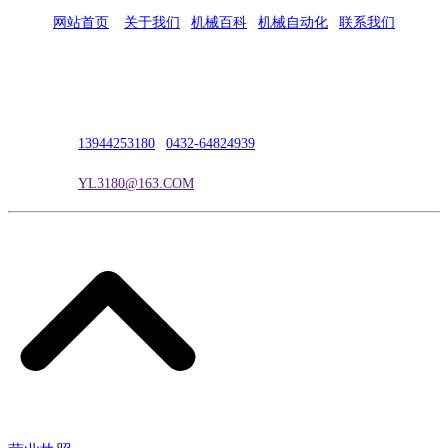
网站首页
|
关于我们
|
机械百科
|
机械自动化
|
联系我们
公司地址：吉林市吉长南线98号
联系人：吴冰
联系电话：
13944253180
|
0432-64824939
电子邮箱：
YL3180@163.COM