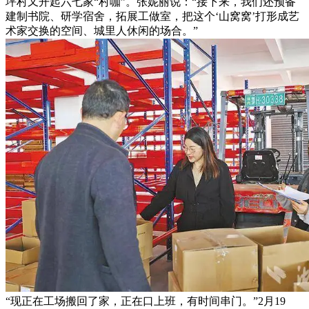
坪村又开起六七家“村咖”。张妮丽说：“接下来，我们还预备
建制书院、研学宿舍，拓展工做室，把这个‘山窝窝’打形成艺
术家交换的空间、城里人休闲的场合。”
“现正在工场搬回了家，正在口上班，有时间串门。”2月19