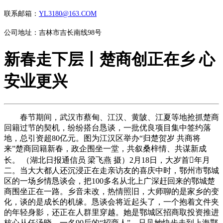
联系邮箱：
YL3180@163.COM
公司地址：吉林市吉长南线98号
新春走下层丨楚商创正在乡 心
安业更兴
春节期间，武汉市蔡甸、江汉、黄陂、江夏等地抢抓楚商
回籍过节的契机，纷纷搭台恳谈，一批优良项目集中签约落
地，总引资超80亿元。图为江汉区举办“归楚贺岁 共商将
来”楚商回籍新春，政企围坐一堂，共叙桑梓情、共谋新成
长。 （湖北日报通信员 梁飞燕 摄）2月18日，大岁首年月
二。当大大都人还沉浸正在走亲访友的喜庆中时，鄂州市鄂城
区的一场乡情恳谈会，把100多名从北上广深赶回来的鄂城楚
商围坐正在一路。乡音未改，热情照旧，大师聊的是家乡的变
化，谈的是成长的机缘。恳谈会将近起头了，一个抱着文件夹
的年轻身影，还正在人群里穿越。她是鄂城区招商取投资推进
核心从任汤晓，一名90后的“招商人”。只见她快步走到上海鄂