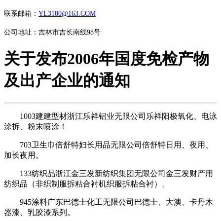
联系邮箱：
YL3180@163.COM
公司地址：吉林市吉长南线98号
关于发布2006年国度免检产物
及出产企业的通知
1003建建型材浙江乐祥铝业无限公司乐祥阳极氧化、电泳
涂拆、粉末喷涂！
703卫生巾倍舒特妇长用品无限公司倍舒特日用、夜用、
加长夜用。
133纺织品浙江金三发新纺织集团无限公司金三发财产用
纺织品（非织制服拆粘合衬机织服拆粘合衬）。
945涂料广东巴德士化工无限公司巴德士、大澳、卡丹木
器漆、乳胶漆系列。