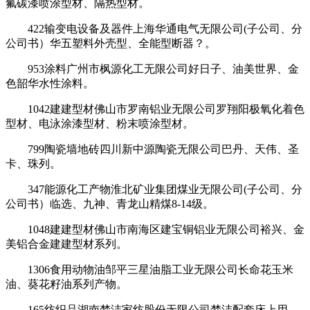
氟碳漆喷涂型材、隔热型材。
422输变电设备及器件上海华通电气无限公司(子公司、分
公司书）华五塑料外壳型、全能型断器？。
953涂料广州市枫源化工无限公司好日子、油美世界、金
色韶华水性涂料。
1042建建型材佛山市罗南铝业无限公司罗翔阳极氧化着色
型材、电泳涂漆型材、粉末喷涂型材。
799陶瓷墙地砖四川新中源陶瓷无限公司巴丹、天伟、圣
卡、珠列。
347能源化工产物淮北矿业集团煤业无限公司(子公司、分
公司书）临选、九神、青龙山精煤8-14级。
1048建建型材佛山市南海区建宝铜铝业无限公司裕兴、金
美铝合金建建型材系列。
1306食用动物油邹平三星油脂工业无限公司长命花玉米
油、葵花籽油系列产物。
165纺织品湖南梦洁家纺股份无限公司梦洁配套床上用