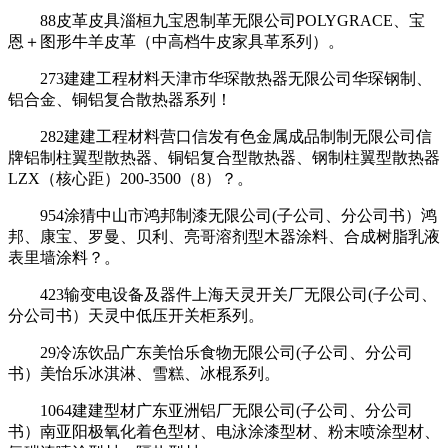
88皮革皮具淄桓九宝恩制革无限公司POLYGRACE、宝
恩＋图形牛羊皮革（中高档牛皮家具革系列）。
273建建工程材料天津市华琛散热器无限公司华琛钢制、
铝合金、铜铝复合散热器系列！
282建建工程材料营口信发有色金属成品制制无限公司信
牌铝制柱翼型散热器、铜铝复合型散热器、钢制柱翼型散热器
LZX（核心距）200-3500（8）？。
954涂猜中山市鸿邦制漆无限公司(子公司、分公司书）鸿
邦、康宝、罗曼、贝利、亮哥溶剂型木器涂料、合成树脂乳液
表里墙涂料？。
423输变电设备及器件上海天灵开关厂无限公司(子公司、
分公司书）天灵中低压开关柜系列。
29冷冻饮品广东美怡乐食物无限公司(子公司、分公司
书）美怡乐冰淇淋、雪糕、冰棍系列。
1064建建型材广东亚洲铝厂无限公司(子公司、分公司
书）南亚阳极氧化着色型材、电泳涂漆型材、粉末喷涂型材、