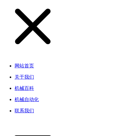
网站首页
关于我们
机械百科
机械自动化
联系我们