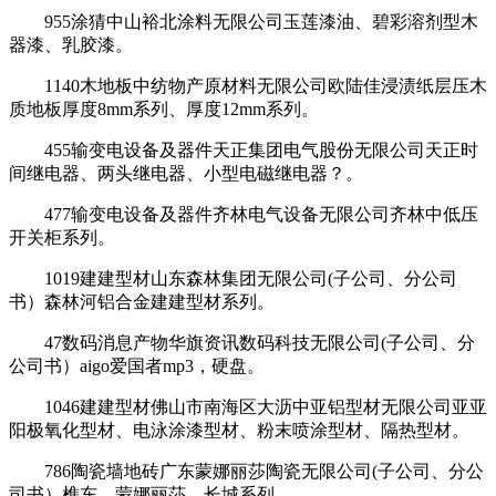
955涂猜中山裕北涂料无限公司玉莲漆油、碧彩溶剂型木
器漆、乳胶漆。
1140木地板中纺物产原材料无限公司欧陆佳浸渍纸层压木
质地板厚度8mm系列、厚度12mm系列。
455输变电设备及器件天正集团电气股份无限公司天正时
间继电器、两头继电器、小型电磁继电器？。
477输变电设备及器件齐林电气设备无限公司齐林中低压
开关柜系列。
1019建建型材山东森林集团无限公司(子公司、分公司
书）森林河铝合金建建型材系列。
47数码消息产物华旗资讯数码科技无限公司(子公司、分
公司书）aigo爱国者mp3，硬盘。
1046建建型材佛山市南海区大沥中亚铝型材无限公司亚亚
阳极氧化型材、电泳涂漆型材、粉末喷涂型材、隔热型材。
786陶瓷墙地砖广东蒙娜丽莎陶瓷无限公司(子公司、分公
司书）樵东、蒙娜丽莎、长城系列。