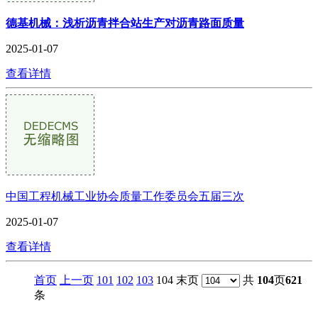
德基机械：浅析沥青拌合站生产对沥青路面质量
2025-01-07
查看详情
中国工程机械工业协会质量工作委员会五届三次
2025-01-07
查看详情
首页
上一页
101
102
103
104 末页
共
104
页
621
条