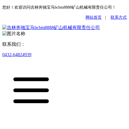
您好！欢迎访问吉林奔驰宝马bcbm8888矿山机械有限责任公司！
网站首页
|
联系方式
联系我们：
0432-64824939