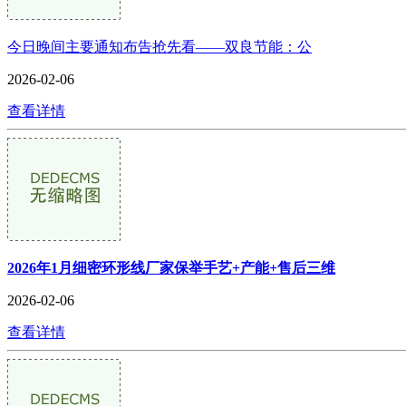
今日晚间主要通知布告抢先看——双良节能：公
2026-02-06
查看详情
2026年1月细密环形线厂家保举手艺+产能+售后三维
2026-02-06
查看详情