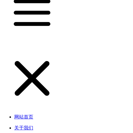
网站首页
关于我们