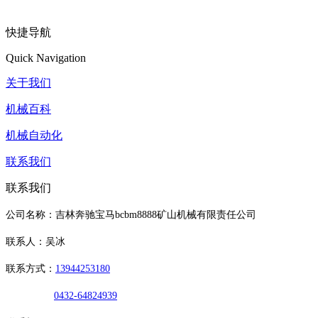
快捷导航
Quick Navigation
关于我们
机械百科
机械自动化
联系我们
联系我们
公司名称：吉林奔驰宝马bcbm8888矿山机械有限责任公司
联系人：吴冰
联系方式：
13944253180
0432-64824939