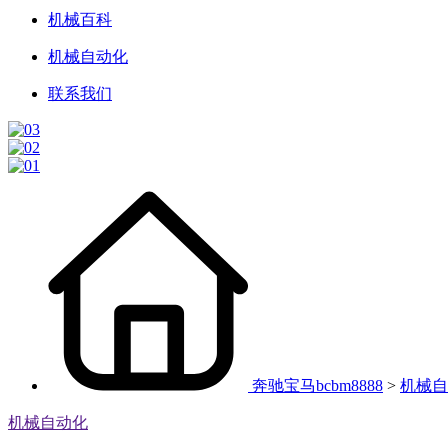
机械百科
机械自动化
联系我们
奔驰宝马bcbm8888
>
机械自
机械自动化